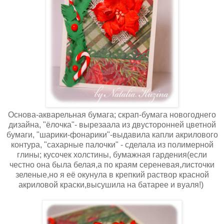
Основа-акварельная бумага; скрап-бумага новогоднего
дизайна, "ёлочка"- вырезаала из двусторонней цветной
бумаги, "шарики-фонарики"-выдавила капли акрилового
контура, "сахарные палочки" - сделала из полимерной
глины; кусочек холстины, бумажная гардения(если
честно она была белая,а по краям сереневая,листочки
зеленые,но я её окунула в крепкий раствор красной
акриловой краски,высушила на батарее и вуаля!)