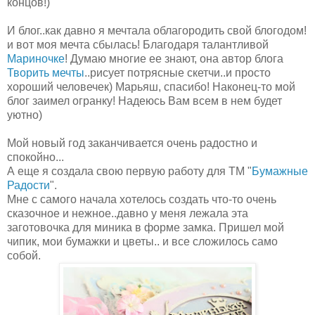
концов!)
И блог..как давно я мечтала облагородить свой блогодом!
и вот моя мечта сбылась! Благодаря талантливой
Мариночке
! Думаю многие ее знают, она автор блога
Творить мечты
..рисует потрясные скетчи..и просто
хороший человечек) Марьяш, спасибо! Наконец-то мой
блог заимел огранку! Надеюсь Вам всем в нем будет
уютно)
Мой новый год заканчивается очень радостно и
спокойно...
А еще я создала свою первую работу для ТМ "
Бумажные
Радости
".
Мне с самого начала хотелось создать что-то очень
сказочное и нежное..давно у меня лежала эта
заготовочка для миника в форме замка. Пришел мой
чипик, мои бумажки и цветы.. и все сложилось само
собой.